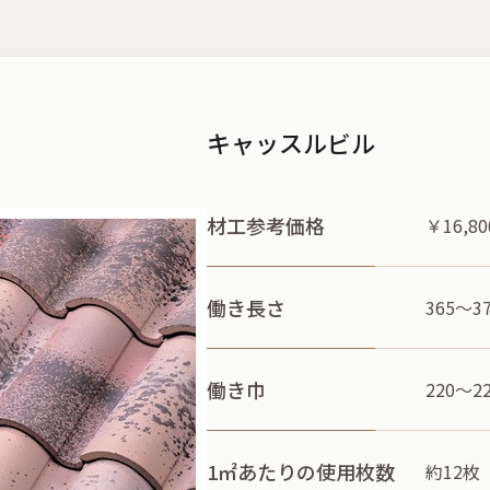
キャッスルビル
材工参考価格
￥16,8
働き長さ
365～3
働き巾
220～2
1㎡あたりの
使用枚数
約12枚