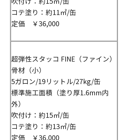
吹付け：約15㎡/缶
コテ塗り：約11㎡/缶
定価 ￥36,000
超弾性スタッコ FINE（ファイン）
骨材（小）
5ガロン/19リットル/27kg/缶
標準施工面積（塗り厚1.6mm内
外）
吹付け：約15㎡/缶
コテ塗り：約13㎡/缶
定価 ￥36,000