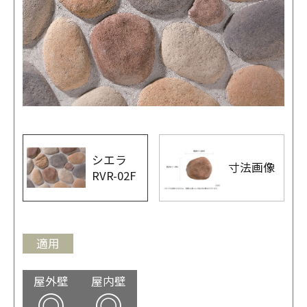
シエラ
寸法画像
RVR-02F
適用
屋外壁
屋内壁
◎
◎