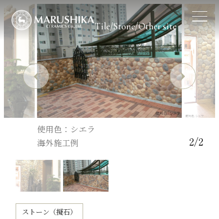
Tile/Stone/Other site
使用色：シエラ
2
/
2
海外施工例
企業サイトはこちら
ストーン（擬石）
屋根材サイトはこちら